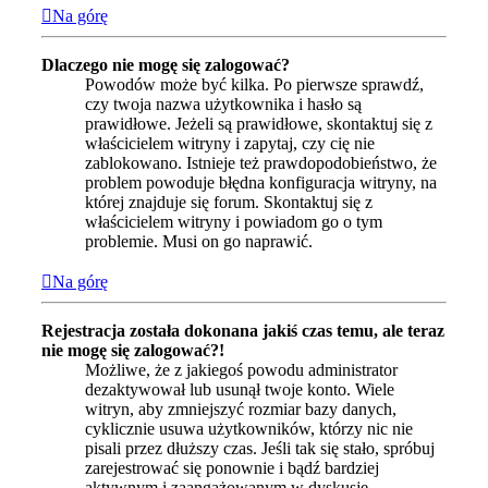
Na górę
Dlaczego nie mogę się zalogować?
Powodów może być kilka. Po pierwsze sprawdź,
czy twoja nazwa użytkownika i hasło są
prawidłowe. Jeżeli są prawidłowe, skontaktuj się z
właścicielem witryny i zapytaj, czy cię nie
zablokowano. Istnieje też prawdopodobieństwo, że
problem powoduje błędna konfiguracja witryny, na
której znajduje się forum. Skontaktuj się z
właścicielem witryny i powiadom go o tym
problemie. Musi on go naprawić.
Na górę
Rejestracja została dokonana jakiś czas temu, ale teraz
nie mogę się zalogować?!
Możliwe, że z jakiegoś powodu administrator
dezaktywował lub usunął twoje konto. Wiele
witryn, aby zmniejszyć rozmiar bazy danych,
cyklicznie usuwa użytkowników, którzy nic nie
pisali przez dłuższy czas. Jeśli tak się stało, spróbuj
zarejestrować się ponownie i bądź bardziej
aktywnym i zaangażowanym w dyskusje