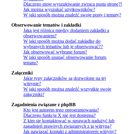
Dlaczego moje wyszukiwanie zwraca pustą stronę?!
Jak można wyszukać użytkowników?
W jaki sposób można znaleźć swoje posty i tematy?
Obserwowanie tematów i zakładki
Jaka jest różnica między dodaniem zakładki a
obserwowaniem?
W jaki sposób można dodać zakładkę do
wybranych tematów lub je obserwować??
Jak obserwować wybrane forum?
W jaki sposób usunąć obserwowanie forum,
tematu?
Załączniki
Jakie typy załączników są dozwolone na tej
witrynie?
W jaki sposób można znaleźć wszystkie swoje
załączniki?
Zagadnienia związane z phpBB
Kto jest autorem tego oprogramowania?
Dlaczego funkcja X nie jest dostępna?
Z kim się kontaktować w sprawach nadużyć lub
zagadnień prawnych związanych z tą witryną?
Jak nawiązać kontakt z administratorem witryny?