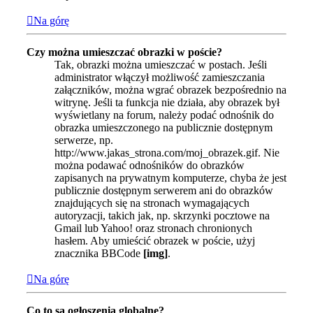
Na górę
Czy można umieszczać obrazki w poście?
Tak, obrazki można umieszczać w postach. Jeśli
administrator włączył możliwość zamieszczania
załączników, można wgrać obrazek bezpośrednio na
witrynę. Jeśli ta funkcja nie działa, aby obrazek był
wyświetlany na forum, należy podać odnośnik do
obrazka umieszczonego na publicznie dostępnym
serwerze, np.
http://www.jakas_strona.com/moj_obrazek.gif. Nie
można podawać odnośników do obrazków
zapisanych na prywatnym komputerze, chyba że jest
publicznie dostępnym serwerem ani do obrazków
znajdujących się na stronach wymagających
autoryzacji, takich jak, np. skrzynki pocztowe na
Gmail lub Yahoo! oraz stronach chronionych
hasłem. Aby umieścić obrazek w poście, użyj
znacznika BBCode
[img]
.
Na górę
Co to są ogłoszenia globalne?