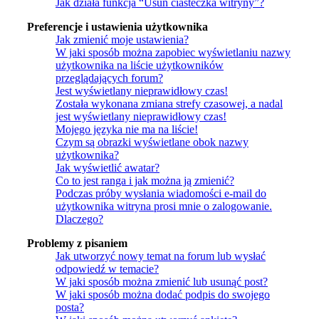
Jak działa funkcja “Usuń ciasteczka witryny”?
Preferencje i ustawienia użytkownika
Jak zmienić moje ustawienia?
W jaki sposób można zapobiec wyświetlaniu nazwy
użytkownika na liście użytkowników
przeglądających forum?
Jest wyświetlany nieprawidłowy czas!
Została wykonana zmiana strefy czasowej, a nadal
jest wyświetlany nieprawidłowy czas!
Mojego języka nie ma na liście!
Czym są obrazki wyświetlane obok nazwy
użytkownika?
Jak wyświetlić awatar?
Co to jest ranga i jak można ją zmienić?
Podczas próby wysłania wiadomości e-mail do
użytkownika witryna prosi mnie o zalogowanie.
Dlaczego?
Problemy z pisaniem
Jak utworzyć nowy temat na forum lub wysłać
odpowiedź w temacie?
W jaki sposób można zmienić lub usunąć post?
W jaki sposób można dodać podpis do swojego
posta?