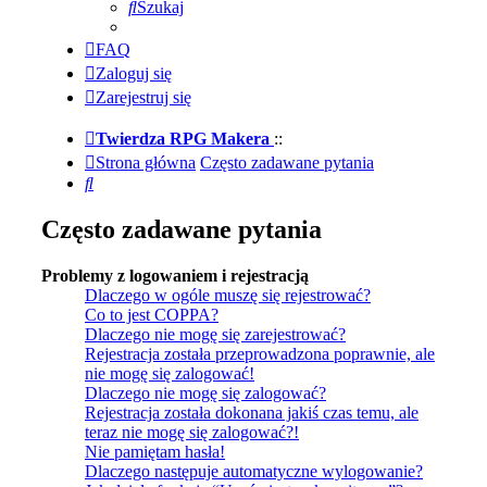
Szukaj
FAQ
Zaloguj się
Zarejestruj się
Twierdza RPG Makera
::
Strona główna
Często zadawane pytania
Szukaj
Często zadawane pytania
Problemy z logowaniem i rejestracją
Dlaczego w ogóle muszę się rejestrować?
Co to jest COPPA?
Dlaczego nie mogę się zarejestrować?
Rejestracja została przeprowadzona poprawnie, ale
nie mogę się zalogować!
Dlaczego nie mogę się zalogować?
Rejestracja została dokonana jakiś czas temu, ale
teraz nie mogę się zalogować?!
Nie pamiętam hasła!
Dlaczego następuje automatyczne wylogowanie?