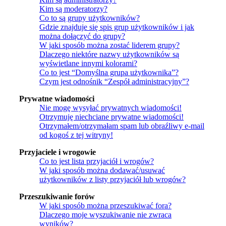
Kim są moderatorzy?
Co to są grupy użytkowników?
Gdzie znajduje się spis grup użytkowników i jak
można dołączyć do grupy?
W jaki sposób można zostać liderem grupy?
Dlaczego niektóre nazwy użytkowników są
wyświetlane innymi kolorami?
Co to jest “Domyślna grupa użytkownika”?
Czym jest odnośnik “Zespół administracyjny”?
Prywatne wiadomości
Nie mogę wysyłać prywatnych wiadomości!
Otrzymuję niechciane prywatne wiadomości!
Otrzymałem/otrzymałam spam lub obraźliwy e-mail
od kogoś z tej witryny!
Przyjaciele i wrogowie
Co to jest lista przyjaciół i wrogów?
W jaki sposób można dodawać/usuwać
użytkowników z listy przyjaciół lub wrogów?
Przeszukiwanie forów
W jaki sposób można przeszukiwać fora?
Dlaczego moje wyszukiwanie nie zwraca
wyników?