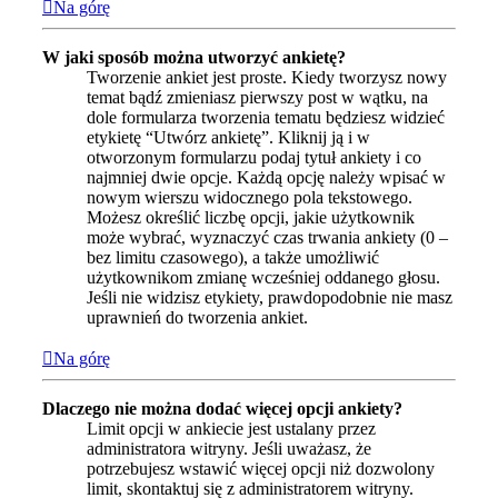
Na górę
W jaki sposób można utworzyć ankietę?
Tworzenie ankiet jest proste. Kiedy tworzysz nowy
temat bądź zmieniasz pierwszy post w wątku, na
dole formularza tworzenia tematu będziesz widzieć
etykietę “Utwórz ankietę”. Kliknij ją i w
otworzonym formularzu podaj tytuł ankiety i co
najmniej dwie opcje. Każdą opcję należy wpisać w
nowym wierszu widocznego pola tekstowego.
Możesz określić liczbę opcji, jakie użytkownik
może wybrać, wyznaczyć czas trwania ankiety (0 –
bez limitu czasowego), a także umożliwić
użytkownikom zmianę wcześniej oddanego głosu.
Jeśli nie widzisz etykiety, prawdopodobnie nie masz
uprawnień do tworzenia ankiet.
Na górę
Dlaczego nie można dodać więcej opcji ankiety?
Limit opcji w ankiecie jest ustalany przez
administratora witryny. Jeśli uważasz, że
potrzebujesz wstawić więcej opcji niż dozwolony
limit, skontaktuj się z administratorem witryny.