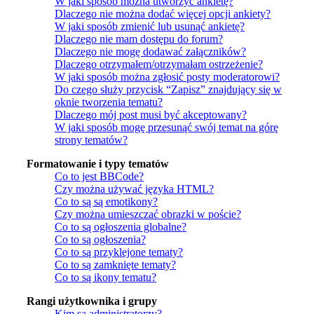
W jaki sposób można utworzyć ankietę?
Dlaczego nie można dodać więcej opcji ankiety?
W jaki sposób zmienić lub usunąć ankietę?
Dlaczego nie mam dostępu do forum?
Dlaczego nie mogę dodawać załączników?
Dlaczego otrzymałem/otrzymałam ostrzeżenie?
W jaki sposób można zgłosić posty moderatorowi?
Do czego służy przycisk “Zapisz” znajdujący się w
oknie tworzenia tematu?
Dlaczego mój post musi być akceptowany?
W jaki sposób mogę przesunąć swój temat na górę
strony tematów?
Formatowanie i typy tematów
Co to jest BBCode?
Czy można używać języka HTML?
Co to są są emotikony?
Czy można umieszczać obrazki w poście?
Co to są ogłoszenia globalne?
Co to są ogłoszenia?
Co to są przyklejone tematy?
Co to są zamknięte tematy?
Co to są ikony tematu?
Rangi użytkownika i grupy
Kim są administratorzy?