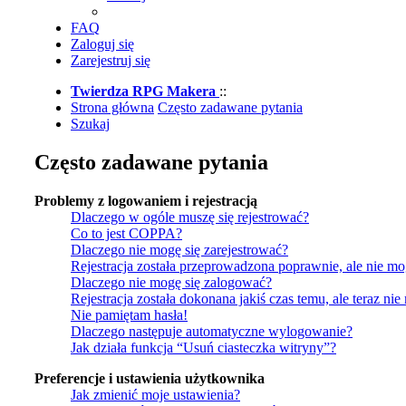
FAQ
Zaloguj się
Zarejestruj się
Twierdza RPG Makera
::
Strona główna
Często zadawane pytania
Szukaj
Często zadawane pytania
Problemy z logowaniem i rejestracją
Dlaczego w ogóle muszę się rejestrować?
Co to jest COPPA?
Dlaczego nie mogę się zarejestrować?
Rejestracja została przeprowadzona poprawnie, ale nie mo
Dlaczego nie mogę się zalogować?
Rejestracja została dokonana jakiś czas temu, ale teraz ni
Nie pamiętam hasła!
Dlaczego następuje automatyczne wylogowanie?
Jak działa funkcja “Usuń ciasteczka witryny”?
Preferencje i ustawienia użytkownika
Jak zmienić moje ustawienia?