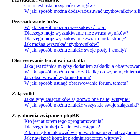
Co to jest lista przyjaciół i wrogów?
W jaki sposób można dodawać/usuwać użytkowników z lis
Przeszukiwanie forów
W jaki sposób można przeszukiwać fora?
Dlaczego moje wyszukiwanie nie zwraca wyników?
Dlaczego moje wyszukiwanie zwraca pustą stronę?!
Jak można wyszukać użytkowników?
W jaki sposób można znaleźć swoje posty i tematy?
Obserwowanie tematów i zakładki
Jaka jest różnica między dodaniem zakładki a obserwowa
W jaki sposób można dodać zakładkę do wybranych tema
Jak obserwować wybrane forum?
W jaki sposób usunąć obserwowanie forum, tematu?
Załączniki
Jakie typy załączników są dozwolone na tej witrynie?
W jaki sposób można znaleźć wszystkie swoje załączniki?
Zagadnienia związane z phpBB
Kto jest autorem tego oprogramowania?
Dlaczego funkcja X nie jest dostępna?
Z kim się kontaktować w sprawach nadużyć lub zagadnie
Jak nawiązać kontakt z administratorem witryny?