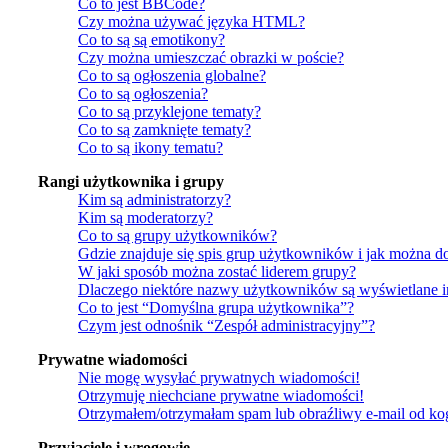
Co to jest BBCode?
Czy można używać języka HTML?
Co to są są emotikony?
Czy można umieszczać obrazki w poście?
Co to są ogłoszenia globalne?
Co to są ogłoszenia?
Co to są przyklejone tematy?
Co to są zamknięte tematy?
Co to są ikony tematu?
Rangi użytkownika i grupy
Kim są administratorzy?
Kim są moderatorzy?
Co to są grupy użytkowników?
Gdzie znajduje się spis grup użytkowników i jak można d
W jaki sposób można zostać liderem grupy?
Dlaczego niektóre nazwy użytkowników są wyświetlane 
Co to jest “Domyślna grupa użytkownika”?
Czym jest odnośnik “Zespół administracyjny”?
Prywatne wiadomości
Nie mogę wysyłać prywatnych wiadomości!
Otrzymuję niechciane prywatne wiadomości!
Otrzymałem/otrzymałam spam lub obraźliwy e-mail od kogo
Przyjaciele i wrogowie