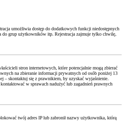
jestracja umożliwia dostęp do dodatkowych funkcji niedostępnych
 do grup użytkowników itp. Rejestracja zajmuje tylko chwilę,
cicieli stron internetowych, które potencjalnie mogą zbierać
awnych na zbieranie informacji prywatnych od osób poniżej 13
wej – skontaktuj się z prawnikiem, by uzyskać wyjaśnienie.
się kontaktować w sprawach nadużyć lub zagadnień prawnych
ablokować twój adres IP lub zabronił nazwy użytkownika, którą