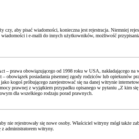
ży czy, aby pisać wiadomości, konieczna jest rejestracja. Niemniej re
h wiadomości i e-maili do innych użytkowników, możliwość przypisania
Act – prawa obowiązującego od 1998 roku w USA, nakładającego na właś
lat – obowiązek posiadania pisemnej zgody rodziców lub opiekunów pr
e jako kogoś próbującego zarejestrować się na danej witrynie interneto
ą pomocy prawnej z wyjątkiem przypadku opisanego w pytaniu „Z kim 
ktowym dla wszelkiego rodzaju porad prawnych.
 aby nie rejestrowały się nowe osoby. Właściciel witryny mógł także z
 z administratorem witryny.