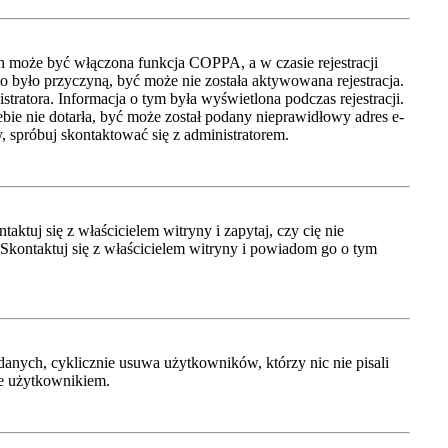
ch może być włączona funkcja COPPA, a w czasie rejestracji
to było przyczyną, być może nie została aktywowana rejestracja.
tratora. Informacja o tym była wyświetlona podczas rejestracji.
ebie nie dotarła, być może został podany nieprawidłowy adres e-
, spróbuj skontaktować się z administratorem.
tuj się z właścicielem witryny i zapytaj, czy cię nie
 Skontaktuj się z właścicielem witryny i powiadom go o tym
anych, cyklicznie usuwa użytkowników, którzy nic nie pisali
je użytkownikiem.