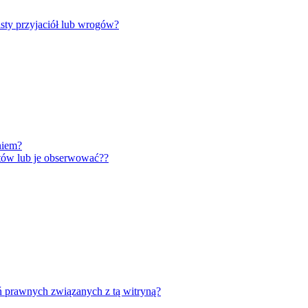
ty przyjaciół lub wrogów?
niem?
tów lub je obserwować??
ń prawnych związanych z tą witryną?