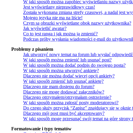
W jaki sposób można zapobiec wyświetlaniu nazwy użytk
Jest wyświetlany nieprawidłowy czas!
Została wykonana zmiana strefy czasowej, a nadal jest w
Mojego języka nie ma na liście!
Czym są obrazki wyświetlane obok nazwy użytkownika?
Jak wyświetlić awatar?
Co to jest ranga i jak można ją zmienić?
Podczas próby wysłania wiadomości e-mail do użytkownik
Problemy z pisaniem
Jak utworzyć nowy temat na forum lub wysłać odpowiedź
W jaki sposób można zmienić lub usunąć post?
W jaki sposób można dodać podpis do swojego posta?
W jaki sposób można utworzyć ankietę?
Dlaczego nie można dodać więcej opcji ankiety?
W jaki sposób zmienić lub usunąć ankietę?
Dlaczego nie mam dostępu do forum?
Dlaczego nie mogę dodawać załączników?
Dlaczego otrzymałem/otrzymałam ostrzeżenie?
W jaki sposób można zgłosić posty moderatorowi?
Do czego służy przycisk “Zapisz” znajdujący się w oknie 
Dlaczego mój post musi być akceptowany?
W jaki sposób mogę przesunąć swój temat na górę strony
Formatowanie i typy tematów