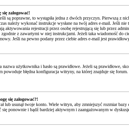
 się zalogować!
eśli są poprawne, to wystąpiła jedna z dwóch przyczyn. Pierwszą z ni
zas należy wykonać instrukcje wysłane na twój adres e-mail. Jeśli nie 
ktywowania rejestracji przez osobę rejestrującą się lub przez adminis
j zgodnie z zawartymi w niej instrukcjami. Jeżeli taka wiadomość do ci
mowy. Jeśli na pewno podany przez ciebie adres e-mail jest prawidłowy
azwa użytkownika i hasło są prawidłowe. Jeżeli są prawidłowe, skontak
 powoduje błędna konfiguracja witryny, na której znajduje się forum.
mogę się zalogować?!
 lub usunął twoje konto. Wiele witryn, aby zmniejszyć rozmiar bazy d
trować się ponownie i bądź bardziej aktywnym i zaangażowanym w dyskus