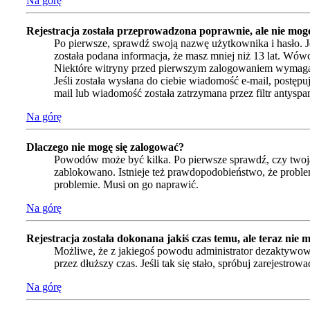
Na górę
Rejestracja została przeprowadzona poprawnie, ale nie mogę
Po pierwsze, sprawdź swoją nazwę użytkownika i hasło. J
została podana informacja, że masz mniej niż 13 lat. Wówc
Niektóre witryny przed pierwszym zalogowaniem wymagają a
Jeśli została wysłana do ciebie wiadomość e-mail, postępu
mail lub wiadomość została zatrzymana przez filtr antyspa
Na górę
Dlaczego nie mogę się zalogować?
Powodów może być kilka. Po pierwsze sprawdź, czy twoja n
zablokowano. Istnieje też prawdopodobieństwo, że problem
problemie. Musi on go naprawić.
Na górę
Rejestracja została dokonana jakiś czas temu, ale teraz nie 
Możliwe, że z jakiegoś powodu administrator dezaktywował
przez dłuższy czas. Jeśli tak się stało, spróbuj zarejes
Na górę