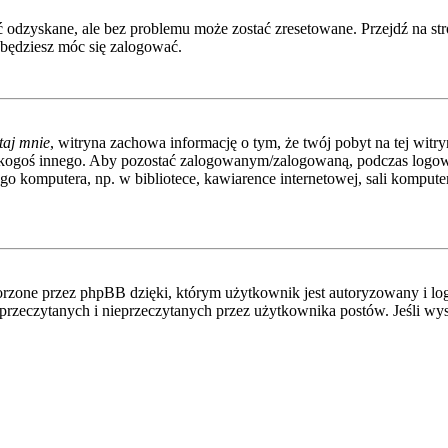
odzyskane, ale bez problemu może zostać zresetowane. Przejdź na stro
 będziesz móc się zalogować.
taj mnie
, witryna zachowa informację o tym, że twój pobyt na tej witryn
 kogoś innego. Aby pozostać zalogowanym/zalogowaną, podczas logo
go komputera, np. w bibliotece, kawiarence internetowej, sali komputerow
rzone przez phpBB dzięki, którym użytkownik jest autoryzowany i log
ia przeczytanych i nieprzeczytanych przez użytkownika postów. Jeśli