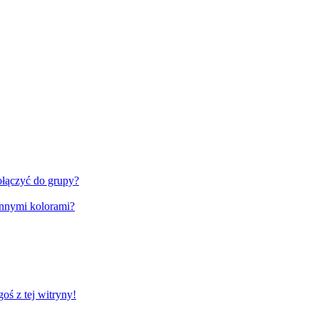
ołączyć do grupy?
innymi kolorami?
ś z tej witryny!