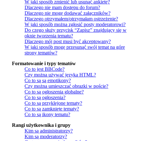
W jaki sposób zmienić lub usunąć ankietę?
Dlaczego nie mam dostępu do forum?
Dlaczego nie mogę dodawać załączników?
Dlaczego otrzymałem/otrzymałam ostrzeżenie?
W jaki sposób można zgłosić posty moderatorowi?
Do czego służy przycisk “Zapisz” znajdujący się w
oknie tworzenia tematu?
Dlaczego mój post musi być akceptowany?
W jaki sposób mogę przesunąć swój temat na górę
strony tematów?
Formatowanie i typy tematów
Co to jest BBCode?
Czy można używać języka HTML?
Co to są są emotikony?
Czy można umieszczać obrazki w poście?
Co to są ogłoszenia globalne?
Co to są ogłoszenia?
Co to są przyklejone tematy?
Co to są zamknięte tematy?
Co to są ikony tematu?
Rangi użytkownika i grupy
Kim są administratorzy?
Kim są moderatorzy?