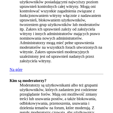
użytkowników posiadającymi najwyższy poziom
uprawnień kontrolnych całej witryny. Mogą oni
kontrolować wszystkie zagadnienia związane z
funkcjonowaniem witryny włącznie z nadawaniem
uprawnień, blokowaniem użytkowników,
tworzeniem grup użytkowników lub moderatorów
itp. Zakres ich uprawnień zależy od założyciela
witryny i innych administratorów mających prawo
nominowania nowych administratorów.
Administratorzy mogą mieć pełne uprawnienia
moderatorów na wszystkich forach utworzonych na
witrynie. Zakres uprawnień moderacyjnych
uzależniony jest od uprawnień nadanych przez
założyciela witryny.
Na górę
Kim są moderatorzy?
Moderatorzy są użytkownikami albo też grupami
użytkowników, których zadaniem jest codzienne
przeglądanie forów. Mają oni możliwość zmiany
treści lub usuwania postów, a także blokowania,
odblokowywania, przenoszenia, usuwania i
dzielenia tematów na forum, które moderują. Z
reguły moderatorzy czuwają, aby użytkownicy