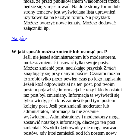
może, że przed publikowaniem wiadomości trzeba
będzie się zarejestrować. Na dole strony forum lub
strony tematów jest wyświetlana lista uprawnień
użytkownika na każdym forum. Na przykład:
Możesz tworzyć nowe tematy, Możesz dodawać
załączniki itp.
Na górę
W jaki sposób można zmienić lub usunąć post?
Jeśli nie jesteś administratorem lub moderatorem,
możesz zmieniać i usuwać tylko swoje posty.
Możesz zmienić post, naciskając przycisk
Zmień
znajdujący się przy danym poście. Czasami można
to zrobić tylko przez pewien czas po jego napisaniu.
Jeżeli ktoś odpowiedział na ten post, pod twoim
postem pojawi się informacja ile razy i kiedy ostatni
raz post był zmieniany. Informacja ta wyświetli się
tylko wtedy, jeśli ktoś zamieścił pod tym postem
kolejny post. Jeśli post zmienił moderator lub
administrator, informacja ta nie zostanie
wyświetlona. Administratorzy i moderatorzy mogą
zostawić notatkę z informacją, dlaczego ten post
zmieniali. Zwykli użytkownicy nie mogą usuwać
postów, gdy ktoś zamieścił pod ich postem nowy