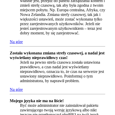
właśnie jest, przejdź do panelu zarządzania kontem i
zmień strefę czasową, tak aby była zgodna z twoim
miejscem pobytu. Np. Europa centralna, Afryka, czy
Nowa Zelandia. Zmiana strefy czasowej, tak jak i
większości ustawień, może zostać wykonana tylko
przez zarejestrowanych użytkowników. Jeżeli nie
jesteś zarejestrowanym użytkownikiem – teraz jest
dobry moment, by się zarejestrować.
Na górę
Została wykonana zmiana strefy czasowej, a nadal jest
wyświetlany nieprawidłowy czas!
Jeżeli na pewno strefa czasowa została ustawiona
prawidłowo, a czas nadal jest wyświetlany
nieprawidłowo, oznacza to, że czas na serwerze jest
ustawiony nieprawidłowo. Poinformuj o tym
administratora, by naprawił problem.
Na górę
Mojego języka nie ma na liście!
Być może administrator nie zainstalował pakietu
zawierającego twoją wersję językową albo nikt
jeszcze nie przetłumaczył phpBB3 na twój język.