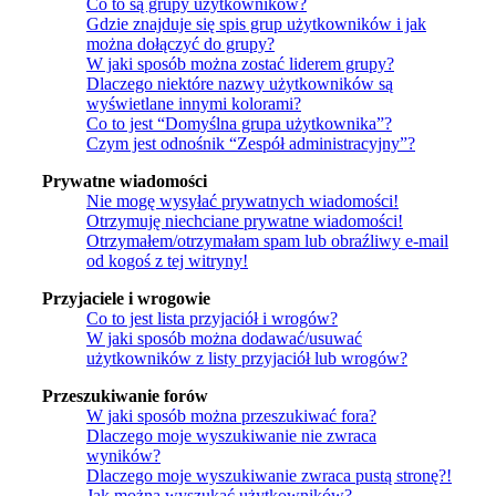
Co to są grupy użytkowników?
Gdzie znajduje się spis grup użytkowników i jak
można dołączyć do grupy?
W jaki sposób można zostać liderem grupy?
Dlaczego niektóre nazwy użytkowników są
wyświetlane innymi kolorami?
Co to jest “Domyślna grupa użytkownika”?
Czym jest odnośnik “Zespół administracyjny”?
Prywatne wiadomości
Nie mogę wysyłać prywatnych wiadomości!
Otrzymuję niechciane prywatne wiadomości!
Otrzymałem/otrzymałam spam lub obraźliwy e-mail
od kogoś z tej witryny!
Przyjaciele i wrogowie
Co to jest lista przyjaciół i wrogów?
W jaki sposób można dodawać/usuwać
użytkowników z listy przyjaciół lub wrogów?
Przeszukiwanie forów
W jaki sposób można przeszukiwać fora?
Dlaczego moje wyszukiwanie nie zwraca
wyników?
Dlaczego moje wyszukiwanie zwraca pustą stronę?!
Jak można wyszukać użytkowników?