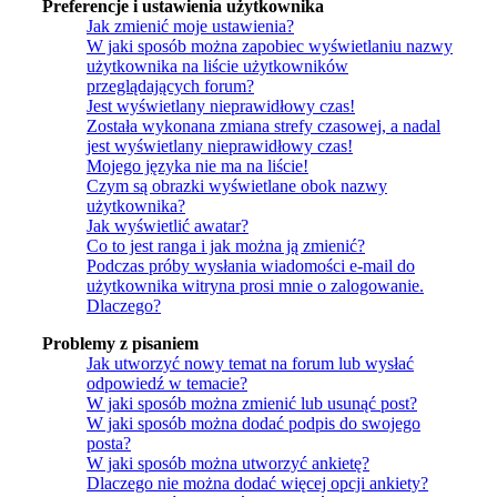
Preferencje i ustawienia użytkownika
Jak zmienić moje ustawienia?
W jaki sposób można zapobiec wyświetlaniu nazwy
użytkownika na liście użytkowników
przeglądających forum?
Jest wyświetlany nieprawidłowy czas!
Została wykonana zmiana strefy czasowej, a nadal
jest wyświetlany nieprawidłowy czas!
Mojego języka nie ma na liście!
Czym są obrazki wyświetlane obok nazwy
użytkownika?
Jak wyświetlić awatar?
Co to jest ranga i jak można ją zmienić?
Podczas próby wysłania wiadomości e-mail do
użytkownika witryna prosi mnie o zalogowanie.
Dlaczego?
Problemy z pisaniem
Jak utworzyć nowy temat na forum lub wysłać
odpowiedź w temacie?
W jaki sposób można zmienić lub usunąć post?
W jaki sposób można dodać podpis do swojego
posta?
W jaki sposób można utworzyć ankietę?
Dlaczego nie można dodać więcej opcji ankiety?