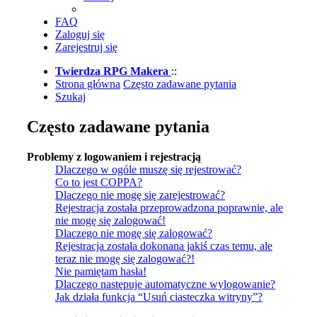
FAQ
Zaloguj się
Zarejestruj się
Twierdza RPG Makera
::
Strona główna
Często zadawane pytania
Szukaj
Często zadawane pytania
Problemy z logowaniem i rejestracją
Dlaczego w ogóle muszę się rejestrować?
Co to jest COPPA?
Dlaczego nie mogę się zarejestrować?
Rejestracja została przeprowadzona poprawnie, ale
nie mogę się zalogować!
Dlaczego nie mogę się zalogować?
Rejestracja została dokonana jakiś czas temu, ale
teraz nie mogę się zalogować?!
Nie pamiętam hasła!
Dlaczego następuje automatyczne wylogowanie?
Jak działa funkcja “Usuń ciasteczka witryny”?