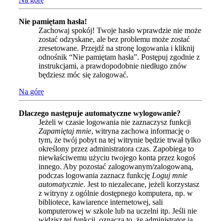
Nie pamiętam hasła!
Zachowaj spokój! Twoje hasło wprawdzie nie może
zostać odzyskane, ale bez problemu może zostać
zresetowane. Przejdź na stronę logowania i kliknij
odnośnik “Nie pamiętam hasła”. Postępuj zgodnie z
instrukcjami, a prawdopodobnie niedługo znów
będziesz móc się zalogować.
Na górę
Dlaczego następuje automatyczne wylogowanie?
Jeżeli w czasie logowania nie zaznaczysz funkcji
Zapamiętaj mnie
, witryna zachowa informację o
tym, że twój pobyt na tej witrynie będzie trwał tylko
określony przez administratora czas. Zapobiega to
niewłaściwemu użyciu twojego konta przez kogoś
innego. Aby pozostać zalogowanym/zalogowaną,
podczas logowania zaznacz funkcję
Loguj mnie
automatycznie
. Jest to niezalecane, jeżeli korzystasz
z witryny z ogólnie dostępnego komputera, np. w
bibliotece, kawiarence internetowej, sali
komputerowej w szkole lub na uczelni itp. Jeśli nie
widzisz tej funkcji, oznacza to, że administrator ją