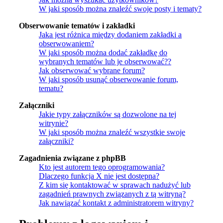
W jaki sposób można znaleźć swoje posty i tematy?
Obserwowanie tematów i zakładki
Jaka jest różnica między dodaniem zakładki a
obserwowaniem?
W jaki sposób można dodać zakładkę do
wybranych tematów lub je obserwować??
Jak obserwować wybrane forum?
W jaki sposób usunąć obserwowanie forum,
tematu?
Załączniki
Jakie typy załączników są dozwolone na tej
witrynie?
W jaki sposób można znaleźć wszystkie swoje
załączniki?
Zagadnienia związane z phpBB
Kto jest autorem tego oprogramowania?
Dlaczego funkcja X nie jest dostępna?
Z kim się kontaktować w sprawach nadużyć lub
zagadnień prawnych związanych z tą witryną?
Jak nawiązać kontakt z administratorem witryny?