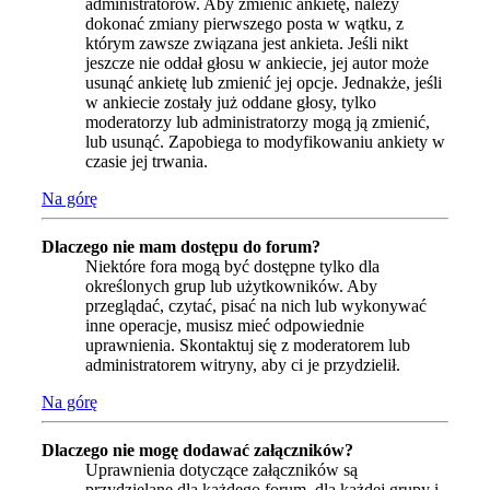
administratorów. Aby zmienić ankietę, należy
dokonać zmiany pierwszego posta w wątku, z
którym zawsze związana jest ankieta. Jeśli nikt
jeszcze nie oddał głosu w ankiecie, jej autor może
usunąć ankietę lub zmienić jej opcje. Jednakże, jeśli
w ankiecie zostały już oddane głosy, tylko
moderatorzy lub administratorzy mogą ją zmienić,
lub usunąć. Zapobiega to modyfikowaniu ankiety w
czasie jej trwania.
Na górę
Dlaczego nie mam dostępu do forum?
Niektóre fora mogą być dostępne tylko dla
określonych grup lub użytkowników. Aby
przeglądać, czytać, pisać na nich lub wykonywać
inne operacje, musisz mieć odpowiednie
uprawnienia. Skontaktuj się z moderatorem lub
administratorem witryny, aby ci je przydzielił.
Na górę
Dlaczego nie mogę dodawać załączników?
Uprawnienia dotyczące załączników są
przydzielane dla każdego forum, dla każdej grupy i