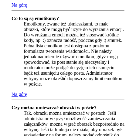
Na górę
Co to są są emotikony?
Emotikony, zwane też uśmieszkami, to małe
obrazki, które mogą być użyte do wyrażania emocji.
Do wyrażania emocji można też stosować krótkie
kody, np. :) oznacza radość, podczas gdy :( smutek.
Pełna lista emotikon jest dostępna z poziomu
formularza tworzenia wiadomości. Nie należy
jednak nadmiernie używać emotikon, gdyż mogą
spowodować, że post stanie się nieczytelny i
moderator może podjąć decyzję o ich usunięciu
bądź też usunięciu całego posta. Administrator
witryny może określić dopuszczalny limit emotikon
w poście.
Na górę
Czy można umieszczać obrazki w poście?
Tak, obrazki można umieszczać w postach. Jeśli
administrator włączył możliwość zamieszczania
załączników, można wgrać obrazek bezpośrednio na
witrynę. Jeśli ta funkcja nie działa, aby obrazek był
wyświetlany na forum, należy podać odnośnik do