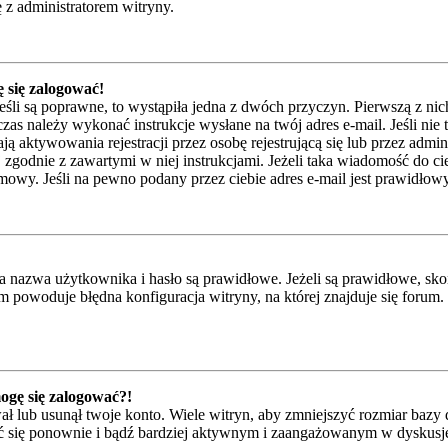
 z administratorem witryny.
 się zalogować!
eśli są poprawne, to wystąpiła jedna z dwóch przyczyn. Pierwszą z ni
zas należy wykonać instrukcje wysłane na twój adres e-mail. Jeśli nie 
ktywowania rejestracji przez osobę rejestrującą się lub przez adminis
j zgodnie z zawartymi w niej instrukcjami. Jeżeli taka wiadomość do ci
mowy. Jeśli na pewno podany przez ciebie adres e-mail jest prawidłowy
azwa użytkownika i hasło są prawidłowe. Jeżeli są prawidłowe, skontak
 powoduje błędna konfiguracja witryny, na której znajduje się forum.
mogę się zalogować?!
 lub usunął twoje konto. Wiele witryn, aby zmniejszyć rozmiar bazy d
trować się ponownie i bądź bardziej aktywnym i zaangażowanym w dyskus