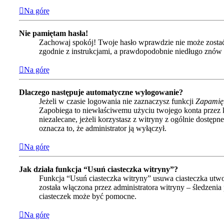
Na górę
Nie pamiętam hasła!
Zachowaj spokój! Twoje hasło wprawdzie nie może zostać 
zgodnie z instrukcjami, a prawdopodobnie niedługo znów
Na górę
Dlaczego następuje automatyczne wylogowanie?
Jeżeli w czasie logowania nie zaznaczysz funkcji
Zapamię
Zapobiega to niewłaściwemu użyciu twojego konta przez
niezalecane, jeżeli korzystasz z witryny z ogólnie dostępne
oznacza to, że administrator ją wyłączył.
Na górę
Jak działa funkcja “Usuń ciasteczka witryny”?
Funkcja “Usuń ciasteczka witryny” usuwa ciasteczka utwo
została włączona przez administratora witryny – śledzen
ciasteczek może być pomocne.
Na górę