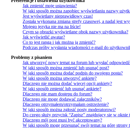
Preferencje i ustawienia użytkownika
Jak zmienić moje ustawienia?
W jaki sposób można zapobiec wyświetlaniu nazwy użytk
Jest wyświetlany nieprawidłowy czas!
Została wykonana zmiana strefy czasowej, a nadal jest w
Mojego języka nie ma na liście!
Czym są obrazki wyświetlane obok nazwy użytkownika?
Jak wyświetlić awatar?
Co to jest ranga i jak można ją zmienić?
Podczas próby wysłania wiadomości e-mail do użytkownik
Problemy z pisaniem
Jak utworzyć nowy temat na forum lub wysłać odpowiedź
W jaki sposób można zmienić lub usunąć post?
W jaki sposób można dodać podpis do swojego posta?
W jaki sposób można utworzyć ankietę?
Dlaczego nie można dodać więcej opcji ankiety?
W jaki sposób zmienić lub usunąć ankietę?
Dlaczego nie mam dostępu do forum?
Dlaczego nie mogę dodawać załączników?
Dlaczego otrzymałem/otrzymałam ostrzeżenie?
W jaki sposób można zgłosić posty moderatorowi?
Do czego służy przycisk “Zapisz” znajdujący się w oknie 
Dlaczego mój post musi być akceptowany?
W jaki sposób mogę przesunąć swój temat na górę strony