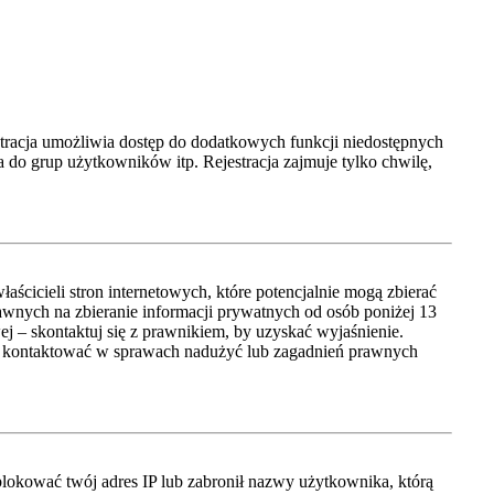
jestracja umożliwia dostęp do dodatkowych funkcji niedostępnych
 do grup użytkowników itp. Rejestracja zajmuje tylko chwilę,
cicieli stron internetowych, które potencjalnie mogą zbierać
awnych na zbieranie informacji prywatnych od osób poniżej 13
wej – skontaktuj się z prawnikiem, by uzyskać wyjaśnienie.
się kontaktować w sprawach nadużyć lub zagadnień prawnych
ablokować twój adres IP lub zabronił nazwy użytkownika, którą