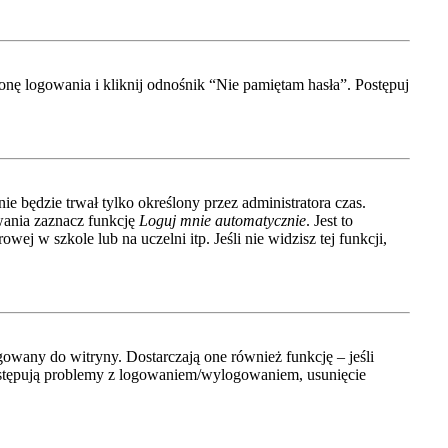
nę logowania i kliknij odnośnik “Nie pamiętam hasła”. Postępuj
ie będzie trwał tylko określony przez administratora czas.
wania zaznacz funkcję
Loguj mnie automatycznie
. Jest to
ej w szkole lub na uczelni itp. Jeśli nie widzisz tej funkcji,
owany do witryny. Dostarczają one również funkcję – jeśli
 występują problemy z logowaniem/wylogowaniem, usunięcie