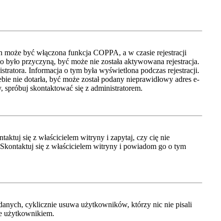
ch może być włączona funkcja COPPA, a w czasie rejestracji
to było przyczyną, być może nie została aktywowana rejestracja.
tratora. Informacja o tym była wyświetlona podczas rejestracji.
ebie nie dotarła, być może został podany nieprawidłowy adres e-
, spróbuj skontaktować się z administratorem.
tuj się z właścicielem witryny i zapytaj, czy cię nie
 Skontaktuj się z właścicielem witryny i powiadom go o tym
anych, cyklicznie usuwa użytkowników, którzy nic nie pisali
je użytkownikiem.