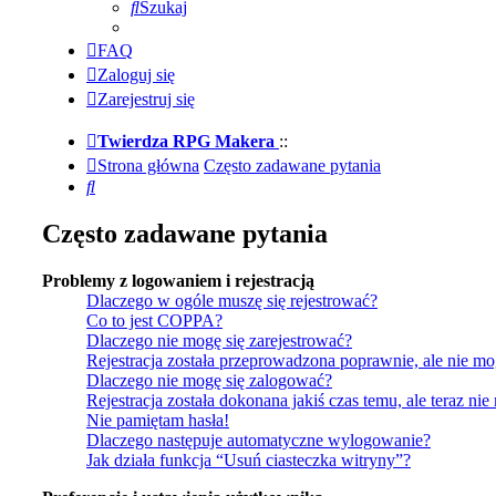
Szukaj
FAQ
Zaloguj się
Zarejestruj się
Twierdza RPG Makera
::
Strona główna
Często zadawane pytania
Szukaj
Często zadawane pytania
Problemy z logowaniem i rejestracją
Dlaczego w ogóle muszę się rejestrować?
Co to jest COPPA?
Dlaczego nie mogę się zarejestrować?
Rejestracja została przeprowadzona poprawnie, ale nie mo
Dlaczego nie mogę się zalogować?
Rejestracja została dokonana jakiś czas temu, ale teraz ni
Nie pamiętam hasła!
Dlaczego następuje automatyczne wylogowanie?
Jak działa funkcja “Usuń ciasteczka witryny”?