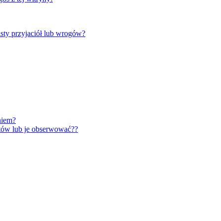
ty przyjaciół lub wrogów?
niem?
tów lub je obserwować??