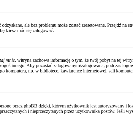
odzyskane, ale bez problemu może zostać zresetowane. Przejdź na stro
 będziesz móc się zalogować.
taj mnie
, witryna zachowa informację o tym, że twój pobyt na tej witryn
 kogoś innego. Aby pozostać zalogowanym/zalogowaną, podczas logo
go komputera, np. w bibliotece, kawiarence internetowej, sali komputerow
rzone przez phpBB dzięki, którym użytkownik jest autoryzowany i log
ia przeczytanych i nieprzeczytanych przez użytkownika postów. Jeśli