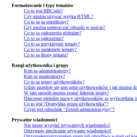
Formatowanie i typy tematów
Co to jest BBCode?
Czy można używać języka HTML?
Co to są są emotikony?
Czy można umieszczać obrazki w poście?
Co to są ogłoszenia globalne?
Co to są ogłoszenia?
Co to są przyklejone tematy?
Co to są zamknięte tematy?
Co to są ikony tematu?
Rangi użytkownika i grupy
Kim są administratorzy?
Kim są moderatorzy?
Co to są grupy użytkowników?
Gdzie znajduje się spis grup użytkowników i jak można d
W jaki sposób można zostać liderem grupy?
Dlaczego niektóre nazwy użytkowników są wyświetlane 
Co to jest “Domyślna grupa użytkownika”?
Czym jest odnośnik “Zespół administracyjny”?
Prywatne wiadomości
Nie mogę wysyłać prywatnych wiadomości!
Otrzymuję niechciane prywatne wiadomości!
Otrzymałem/otrzymałam spam lub obraźliwy e-mail od kogo