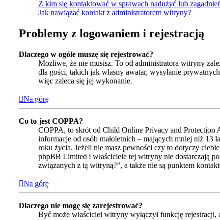
Z kim się kontaktować w sprawach nadużyć lub zagadnie
Jak nawiązać kontakt z administratorem witryny?
Problemy z logowaniem i rejestracją
Dlaczego w ogóle muszę się rejestrować?
Możliwe, że nie musisz. To od administratora witryny zale
dla gości, takich jak własny awatar, wysyłanie prywatnyc
więc zaleca się jej wykonanie.
Na górę
Co to jest COPPA?
COPPA, to skrót od Child Online Privacy and Protection 
informacje od osób małoletnich – mających mniej niż 13 
roku życia. Jeżeli nie masz pewności czy to dotyczy ciebi
phpBB Limited i właściciele tej witryny nie dostarczaj
związanych z tą witryną?”, a także nie są punktem konta
Na górę
Dlaczego nie mogę się zarejestrować?
Być może właściciel witryny wyłączył funkcję rejestracji,