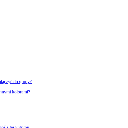
ołączyć do grupy?
innymi kolorami?
ś z tej witryny!