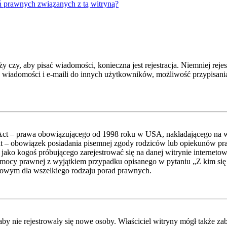
ń prawnych związanych z tą witryną?
ży czy, aby pisać wiadomości, konieczna jest rejestracja. Niemniej re
h wiadomości i e-maili do innych użytkowników, możliwość przypisania
Act – prawa obowiązującego od 1998 roku w USA, nakładającego na właś
lat – obowiązek posiadania pisemnej zgody rodziców lub opiekunów pr
e jako kogoś próbującego zarejestrować się na danej witrynie interneto
ą pomocy prawnej z wyjątkiem przypadku opisanego w pytaniu „Z kim 
ktowym dla wszelkiego rodzaju porad prawnych.
 aby nie rejestrowały się nowe osoby. Właściciel witryny mógł także z