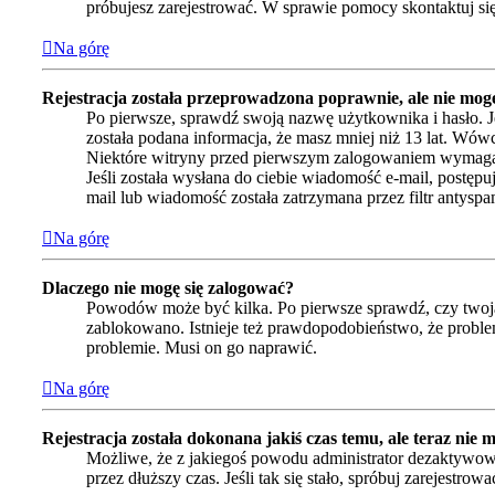
próbujesz zarejestrować. W sprawie pomocy skontaktuj się
Na górę
Rejestracja została przeprowadzona poprawnie, ale nie mogę
Po pierwsze, sprawdź swoją nazwę użytkownika i hasło. J
została podana informacja, że masz mniej niż 13 lat. Wówc
Niektóre witryny przed pierwszym zalogowaniem wymagają a
Jeśli została wysłana do ciebie wiadomość e-mail, postępu
mail lub wiadomość została zatrzymana przez filtr antyspa
Na górę
Dlaczego nie mogę się zalogować?
Powodów może być kilka. Po pierwsze sprawdź, czy twoja n
zablokowano. Istnieje też prawdopodobieństwo, że problem
problemie. Musi on go naprawić.
Na górę
Rejestracja została dokonana jakiś czas temu, ale teraz nie 
Możliwe, że z jakiegoś powodu administrator dezaktywował
przez dłuższy czas. Jeśli tak się stało, spróbuj zarejes