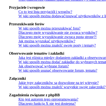
Przyjaciele i wrogowie
Co to jest lista przyjaciół i wrogów?
W jaki sposób można dodawać/usuwać użytkowników z lis
Przeszukiwanie forów
W jaki sposób można przeszukiwać fora?
Dlaczego moje wyszukiwanie nie zwraca wyników?
Dlaczego moje wyszukiwanie zwraca pustą stronę?!
Jak można wyszukać użytkowników?
W jaki sposób można znaleźć swoje posty i tematy?
Obserwowanie tematów i zakładki
Jaka jest różnica między dodaniem zakładki a obserwowa
W jaki sposób można dodać zakładkę do wybranych tema
Jak obserwować wybrane forum?
W jaki sposób usunąć obserwowanie forum, tematu?
Załączniki
Jakie typy załączników są dozwolone na tej witrynie?
W jaki sposób można znaleźć wszystkie swoje załączniki?
Zagadnienia związane z phpBB
Kto jest autorem tego oprogramowania?
Dlaczego funkcja X nie jest dostępna?